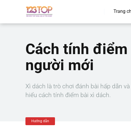
Trang c
Cách tính điểm 
người mới
Xì dách là trò chơi đánh bài hấp dẫn v
hiểu cách tính điểm bài xì dách.
Hướng dẫn