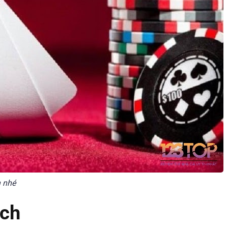
h nhé
ách