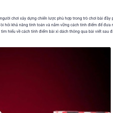
p người chơi xây dựng chiến lược phù hợp trong trò chơi bài đầy 
i hỏi khả năng tính toán và nắm vững cách tính điểm để đưa r
tìm hiểu về cách tính điểm bài xì dách thông qua bài viết sau 