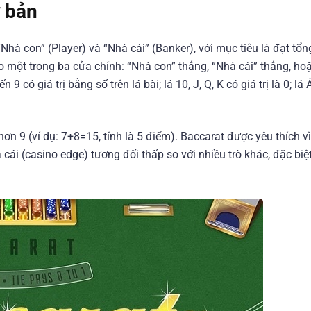
ơ bản
“Nhà con” (Player) và “Nhà cái” (Banker), với mục tiêu là đạt tổ
o một trong ba cửa chính: “Nhà con” thắng, “Nhà cái” thắng, ho
 9 có giá trị bằng số trên lá bài; lá 10, J, Q, K có giá trị là 0; lá 
ơn 9 (ví dụ: 7+8=15, tính là 5 điểm). Baccarat được yêu thích vì
à cái (casino edge) tương đối thấp so với nhiều trò khác, đặc biệt