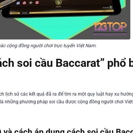
các cộng đồng người chơi trực tuyến Việt Nam.
ch soi cầu Baccarat” phổ 
ch lịch sử các kết quả đã ra để tìm ra một quy luật hay xu hướng 
y là những phương pháp soi cầu được cộng đồng người chơi Việ
) và cách áp dụng cách soi cầu Bac