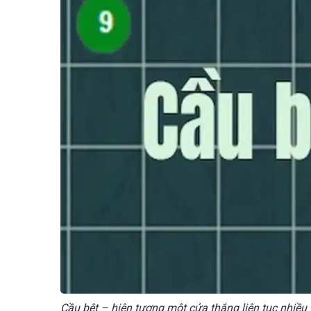
Cầu bệt – hiện tượng một cửa thắng liên tục nhiều 