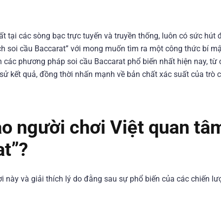
t tại các sòng bạc trực tuyến và truyền thống, luôn có sức hút 
ch soi cầu Baccarat” với mong muốn tìm ra một công thức bí mậ
ch các phương pháp soi cầu Baccarat phổ biến nhất hiện nay, từ
 sử kết quả, đồng thời nhấn mạnh về bản chất xác suất của trò c
sao người chơi Việt quan tâ
at”?
i này và giải thích lý do đằng sau sự phổ biến của các chiến lư