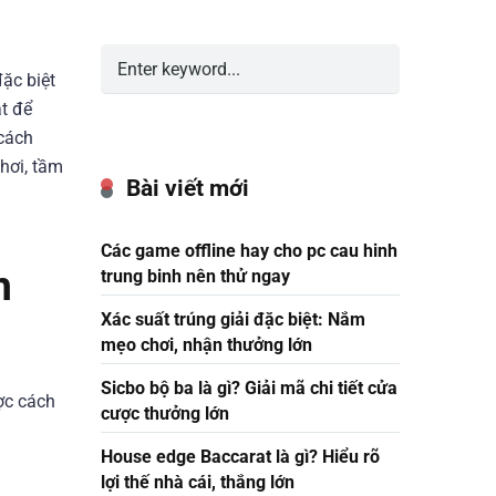
đặc biệt
t để
 cách
hơi, tầm
Bài viết mới
Các game offline hay cho pc cau hinh
m
trung binh nên thử ngay
Xác suất trúng giải đặc biệt: Nắm
mẹo chơi, nhận thưởng lớn
Sicbo bộ ba là gì? Giải mã chi tiết cửa
ợc cách
cược thưởng lớn
House edge Baccarat là gì? Hiểu rõ
lợi thế nhà cái, thắng lớn