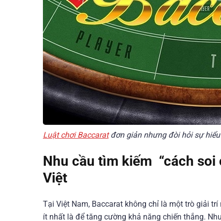
Luật chơi Baccarat
đơn giản nhưng đòi hỏi sự hiểu 
Nhu cầu tìm kiếm “cách soi
Việt
Tại Việt Nam, Baccarat không chỉ là một trò giải t
ít nhất là để tăng cường khả năng chiến thắng. N