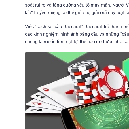
soát rủi ro và tăng cường yếu tố may mắn. Người Vi
kíp” truyền miệng có thể giúp họ giải mã quy luật c
Việc “cách soi cầu Baccarat” Baccarat trở thành mộ
các kinh nghiệm, hình ảnh bảng cầu và những “câ
chung là muốn tìm một lợi thế nào đó trước nhà cái