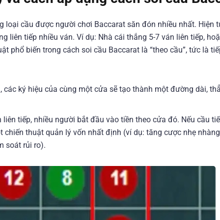
ng loại cầu được người chơi Baccarat săn đón nhiều nhất. Hiện 
 liên tiếp nhiều ván. Ví dụ: Nhà cái thắng 5-7 ván liên tiếp, ho
ật phổ biến trong cách soi cầu Baccarat là “theo cầu”, tức là tiế
ả, các ký hiệu của cùng một cửa sẽ tạo thành một đường dài, th
liên tiếp, nhiều người bắt đầu vào tiền theo cửa đó. Nếu cầu tiế
 chiến thuật quản lý vốn nhất định (ví dụ: tăng cược nhẹ nhàn
 soát rủi ro).