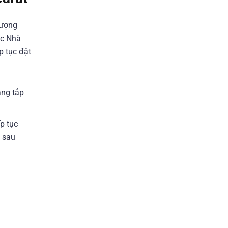
tượng
ặc Nhà
p tục đặt
ẳng tắp
p tục
g sau