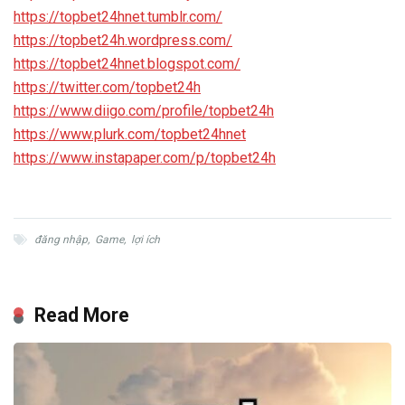
https://topbet24hnet.tumblr.com/
https://topbet24h.wordpress.com/
https://topbet24hnet.blogspot.com/
https://twitter.com/topbet24h
https://www.diigo.com/profile/topbet24h
https://www.plurk.com/topbet24hnet
https://www.instapaper.com/p/topbet24h
đăng nhập
,
Game
,
lợi ích
Read More