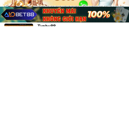
Cf68 đang cung cấp những game bài, game cá cược,
lô đề xổ số cho hàng chục ngàn người sử dụng trên cả
nước.
Typhu88
Recent News
Các game offline hay cho pc cau hinh
trung binh nên thử ngay
22/06/2026
Xác suất trúng giải đặc biệt: Nắm mẹo
chơi, nhận thưởng lớn