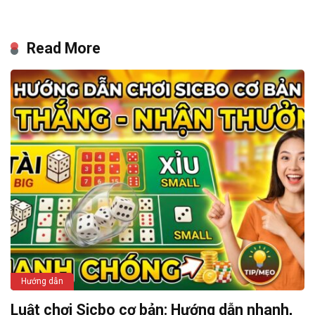
Read More
Hướng dẫn
Luật chơi Sicbo cơ bản: Hướng dẫn nhanh,