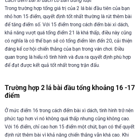
Cách đếm bài xì dách cơ bản đúng luật
Trong trường hợp tổng giá trị của 2 lá bài đầu tiên của bạn
nhỏ hơn 15 điểm, quyết định tốt nhất thường là rút thêm bài
để tăng điểm số. Với 15 điểm trong cách đếm bài xì dách,
khả năng vượt quá tổng điểm 21 là khá thấp, điều này cũng
có nghĩa là có thể bạn sẽ có tổng điểm lên đến 20, cải thiện
đáng kể cơ hội chiến thắng của bạn trong ván chơi. Điều
quan trọng là hiểu rõ tình hình và đưa ra quyết định phù hợp
để đạt được kết quả tốt nhất trong trận đấu.
Trường hợp 2 lá bài đầu tổng khoảng 16 -17
điểm
Ở mức điểm 16 trong cách đếm bài xì dách, tình hình trở nên
phức tạp hơn vì nó không quá thấp nhưng cũng không cao.
Với 16 điểm, chỉ cao hơn 15 điểm một chút, bạn có thể quyết
định rút thêm bài vì khả năng chiến thắng vẫn khá cao. Khi