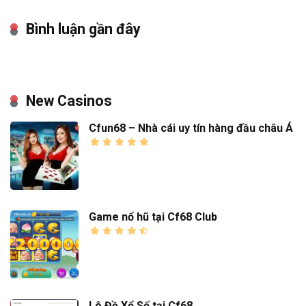
Bình luận gần đây
New Casinos
Cfun68 – Nhà cái uy tín hàng đầu châu Á
Game nổ hũ tại Cf68 Club
Lô Đề Xổ Số tại Cf68