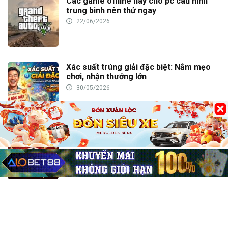
Các game offline hay cho pc cau hinh
trung binh nên thử ngay
22/06/2026
Xác suất trúng giải đặc biệt: Nắm mẹo
chơi, nhận thưởng lớn
30/05/2026
Sicbo bộ ba là gì? Giải mã chi tiết cửa
cược thưởng lớn
30/05/2026
House edge Baccarat là gì? Hiểu rõ lợi
thế nhà cái, thắng lớn
30/05/2026