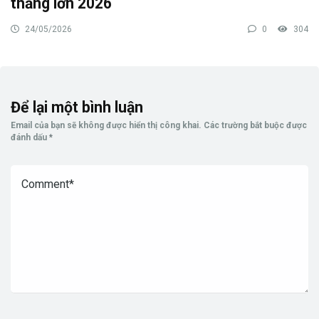
thắng lớn 2026
24/05/2026
0
304
Để lại một bình luận
Email của bạn sẽ không được hiển thị công khai.
Các trường bắt buộc được
đánh dấu
*