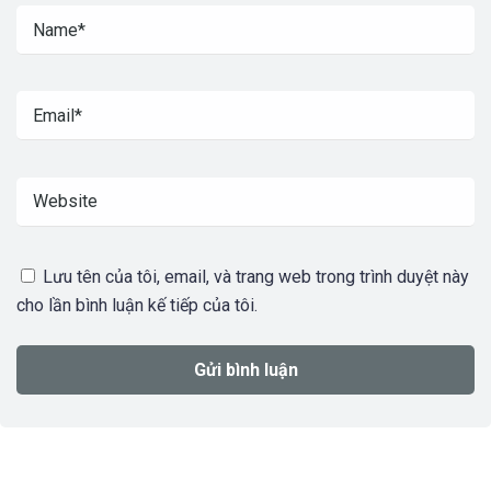
Lưu tên của tôi, email, và trang web trong trình duyệt này
cho lần bình luận kế tiếp của tôi.