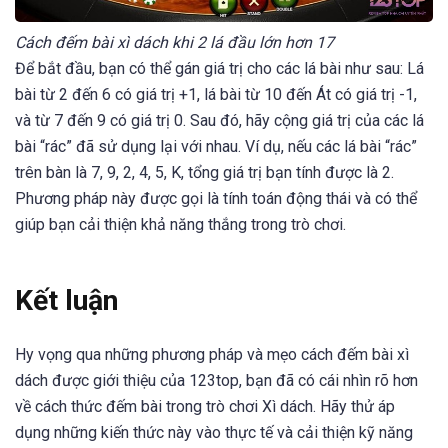
Cách đếm bài xì dách khi 2 lá đầu lớn hơn 17
Để bắt đầu, bạn có thể gán giá trị cho các lá bài như sau: Lá
bài từ 2 đến 6 có giá trị +1, lá bài từ 10 đến Át có giá trị -1,
và từ 7 đến 9 có giá trị 0. Sau đó, hãy cộng giá trị của các lá
bài “rác” đã sử dụng lại với nhau. Ví dụ, nếu các lá bài “rác”
trên bàn là 7, 9, 2, 4, 5, K, tổng giá trị bạn tính được là 2.
Phương pháp này được gọi là tính toán động thái và có thể
giúp bạn cải thiện khả năng thắng trong trò chơi.
Kết luận
Hy vọng qua những phương pháp và mẹo cách đếm bài xì
dách được giới thiệu của 123top, bạn đã có cái nhìn rõ hơn
về cách thức đếm bài trong trò chơi Xì dách. Hãy thử áp
dụng những kiến thức này vào thực tế và cải thiện kỹ năng