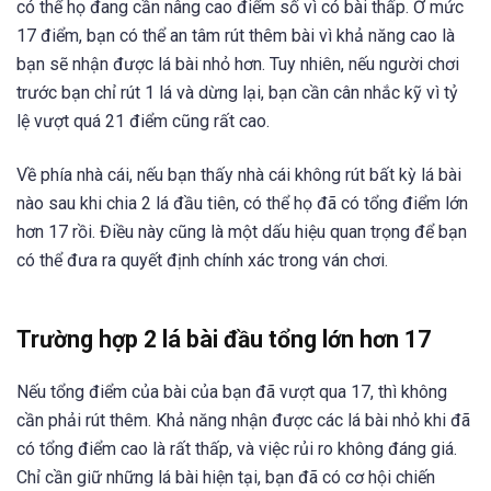
có thể họ đang cần nâng cao điểm số vì có bài thấp. Ở mức
17 điểm, bạn có thể an tâm rút thêm bài vì khả năng cao là
bạn sẽ nhận được lá bài nhỏ hơn. Tuy nhiên, nếu người chơi
trước bạn chỉ rút 1 lá và dừng lại, bạn cần cân nhắc kỹ vì tỷ
lệ vượt quá 21 điểm cũng rất cao.
Về phía nhà cái, nếu bạn thấy nhà cái không rút bất kỳ lá bài
nào sau khi chia 2 lá đầu tiên, có thể họ đã có tổng điểm lớn
hơn 17 rồi. Điều này cũng là một dấu hiệu quan trọng để bạn
có thể đưa ra quyết định chính xác trong ván chơi.
Trường hợp 2 lá bài đầu tổng lớn hơn 17
Nếu tổng điểm của bài của bạn đã vượt qua 17, thì không
cần phải rút thêm. Khả năng nhận được các lá bài nhỏ khi đã
có tổng điểm cao là rất thấp, và việc rủi ro không đáng giá.
Chỉ cần giữ những lá bài hiện tại, bạn đã có cơ hội chiến