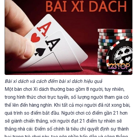
Bài xì dách và cách đếm bài xì dách hiệu quả
Một bàn chơi Xì dách thường bao gồm 8 người, tuy nhiên,
trong hình thức chơi trực tuyến, số lượng người tham gia có
thể lên đến hàng nghìn. Khi tất cả mọi người đã rút xong bài,
quá trình so điểm bắt đầu. Người chơi có điểm gần 21 hơn
sẽ giành chiến thắng, với người đạt 21 điểm tự nhiên sẽ
thắng nhà cái. Điểm số chính là tiêu chí quyết định sự thành
bại trong trò chơi này, tạo nên phần hấp dẫn và căng thẳng