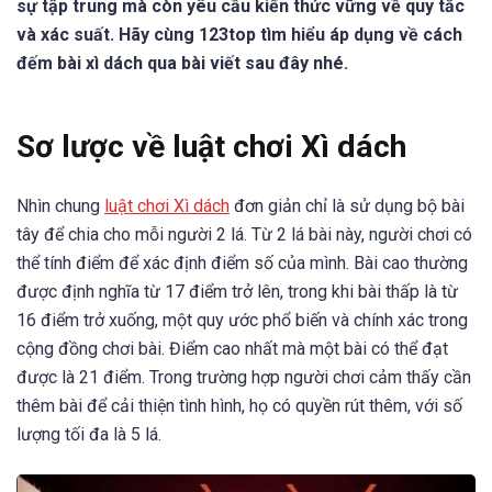
sự tập trung mà còn yêu cầu kiến thức vững về quy tắc
và xác suất. Hãy cùng 123top tìm hiểu áp dụng về cách
đếm bài xì dách qua bài viết sau đây nhé.
Sơ lược về luật chơi Xì dách
Nhìn chung
luật chơi Xì dách
đơn giản chỉ là sử dụng bộ bài
tây để chia cho mỗi người 2 lá. Từ 2 lá bài này, người chơi có
thể tính điểm để xác định điểm số của mình. Bài cao thường
được định nghĩa từ 17 điểm trở lên, trong khi bài thấp là từ
16 điểm trở xuống, một quy ước phổ biến và chính xác trong
cộng đồng chơi bài. Điểm cao nhất mà một bài có thể đạt
được là 21 điểm. Trong trường hợp người chơi cảm thấy cần
thêm bài để cải thiện tình hình, họ có quyền rút thêm, với số
lượng tối đa là 5 lá.