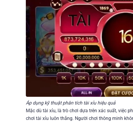
Áp dụng kỹ thuật phân tích tài xỉu hiệu quả
Mặc dù tài xỉu, là trò chơi dựa trên xác suất, việc
chơi tài xỉu luôn thắng. Người chơi thông minh kh