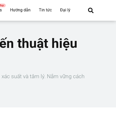
s
Hướng dẫn
Tin tức
Đại lý
iến thuật hiệu
h xác suất và tâm lý. Nắm vững cách