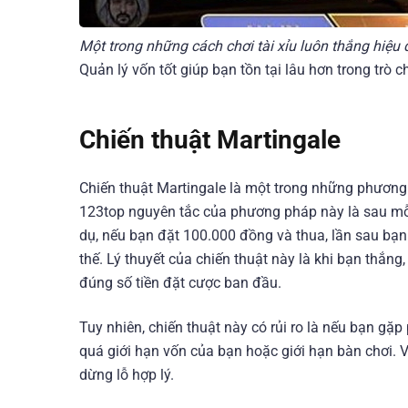
Một trong những cách chơi tài xỉu luôn thắng hiệu 
Quản lý vốn tốt giúp bạn tồn tại lâu hơn trong trò c
Chiến thuật Martingale
Chiến thuật Martingale là một trong những phương 
123top nguyên tắc của phương pháp này là sau mỗi l
dụ, nếu bạn đặt 100.000 đồng và thua, lần sau bạn
thế. Lý thuyết của chiến thuật này là khi bạn thắng,
đúng số tiền đặt cược ban đầu.
Tuy nhiên, chiến thuật này có rủi ro là nếu bạn gặp 
quá giới hạn vốn của bạn hoặc giới hạn bàn chơi. V
dừng lỗ hợp lý.