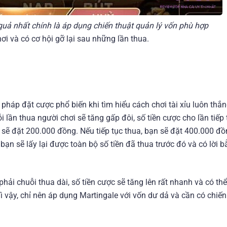
quả nhất chính là áp dụng chiến thuật quản lý vốn phù hợp
hơi và có cơ hội gỡ lại sau những lần thua.
pháp đặt cược phổ biến khi tìm hiểu cách chơi tài xỉu luôn thắ
ần thua người chơi sẽ tăng gấp đôi, số tiền cược cho lần tiếp 
 sẽ đặt 200.000 đồng. Nếu tiếp tục thua, bạn sẽ đặt 400.000 đồ
 bạn sẽ lấy lại được toàn bộ số tiền đã thua trước đó và có lời 
phải chuỗi thua dài, số tiền cược sẽ tăng lên rất nhanh và có th
ì vậy, chỉ nên áp dụng Martingale với vốn dư dả và cần có chiến