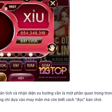
 phân tích và nhận diện xu hướng vẫn là một phần quan trọng tro
ông chỉ dựa vào may mắn mà còn biết cách “đọc” bàn chơi.