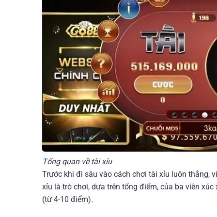
Tổng quan về tài xỉu
Trước khi đi sâu vào cách chơi tài xỉu luôn thắng, v
xỉu là trò chơi, dựa trên tổng điểm, của ba viên xú
(từ 4-10 điểm).