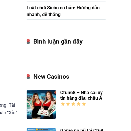
Luật chơi Sicbo cơ bản: Hướng dẫn
nhanh, dễ thắng
Bình luận gần đây
New Casinos
Cfun68 – Nhà cái uy
tín hàng đầu châu Á
ọng. Tài
oặc “Xỉu”
Game nổ hũ tại Cf68