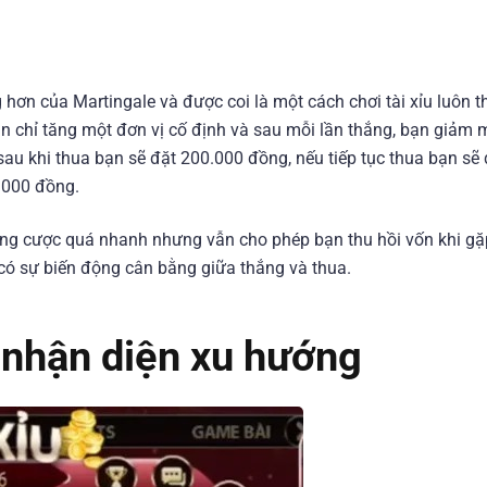
 hơn của Martingale và được coi là một cách chơi tài xỉu luôn 
ạn chỉ tăng một đơn vị cố định và sau mỗi lần thắng, bạn giảm 
sau khi thua bạn sẽ đặt 200.000 đồng, nếu tiếp tục thua bạn sẽ 
.000 đồng.
tăng cược quá nhanh nhưng vẫn cho phép bạn thu hồi vốn khi g
có sự biến động cân bằng giữa thắng và thua.
à nhận diện xu hướng