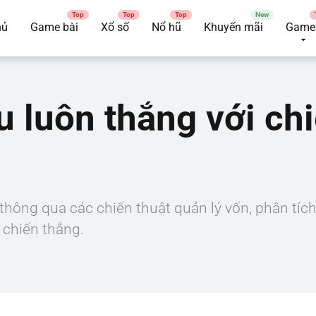
hủ
Game bài
Xổ số
Nổ hũ
Khuyến mãi
Game
ỉu luôn thắng với ch
thông qua các chiến thuật quản lý vốn, phân tíc
i chiến thắng.