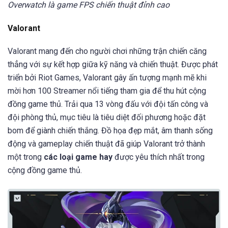
Overwatch là game FPS chiến thuật đỉnh cao
Valorant
Valorant mang đến cho người chơi những trận chiến căng
thẳng với sự kết hợp giữa kỹ năng và chiến thuật. Được phát
triển bởi Riot Games, Valorant gây ấn tượng mạnh mẽ khi
mời hơn 100 Streamer nổi tiếng tham gia để thu hút cộng
đồng game thủ. Trải qua 13 vòng đấu với đội tấn công và
đội phòng thủ, mục tiêu là tiêu diệt đối phương hoặc đặt
bom để giành chiến thắng. Đồ họa đẹp mắt, âm thanh sống
động và gameplay chiến thuật đã giúp Valorant trở thành
một trong
các loại game hay
được yêu thích nhất trong
cộng đồng game thủ.