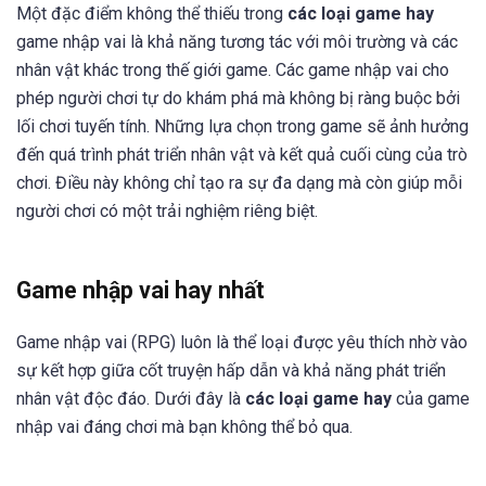
Một đặc điểm không thể thiếu trong
các loại game hay
game nhập vai là khả năng tương tác với môi trường và các
nhân vật khác trong thế giới game. Các game nhập vai cho
phép người chơi tự do khám phá mà không bị ràng buộc bởi
lối chơi tuyến tính. Những lựa chọn trong game sẽ ảnh hưởng
đến quá trình phát triển nhân vật và kết quả cuối cùng của trò
chơi. Điều này không chỉ tạo ra sự đa dạng mà còn giúp mỗi
người chơi có một trải nghiệm riêng biệt.
Game nhập vai hay nhất
Game nhập vai (RPG) luôn là thể loại được yêu thích nhờ vào
sự kết hợp giữa cốt truyện hấp dẫn và khả năng phát triển
nhân vật độc đáo. Dưới đây là
các loại game hay
của game
nhập vai đáng chơi mà bạn không thể bỏ qua.