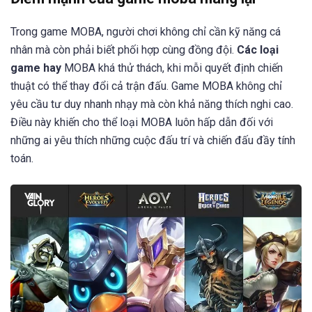
Trong game MOBA, người chơi không chỉ cần kỹ năng cá
nhân mà còn phải biết phối hợp cùng đồng đội.
Các loại
game hay
MOBA khá thử thách, khi mỗi quyết định chiến
thuật có thể thay đổi cả trận đấu. Game MOBA không chỉ
yêu cầu tư duy nhanh nhạy mà còn khả năng thích nghi cao.
Điều này khiến cho thể loại MOBA luôn hấp dẫn đối với
những ai yêu thích những cuộc đấu trí và chiến đấu đầy tính
toán.