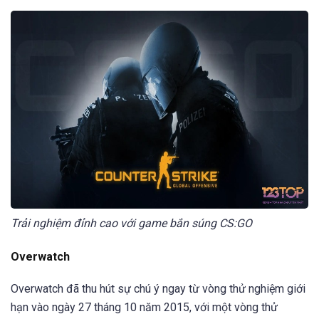
Trải nghiệm đỉnh cao với game bắn súng CS:GO
Overwatch
Overwatch đã thu hút sự chú ý ngay từ vòng thử nghiệm giới
hạn vào ngày 27 tháng 10 năm 2015, với một vòng thử