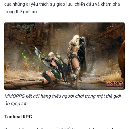
của những ai yêu thích sự giao lưu, chiến đấu và khám phá
trong thế giới ảo.
MMORPG kết nối hàng triệu người chơi trong một thế giới
ảo rộng lớn
Tactical RPG