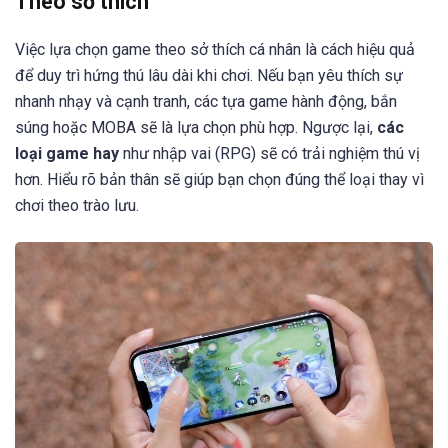
Theo sở thích
Việc lựa chọn game theo sở thích cá nhân là cách hiệu quả
để duy trì hứng thú lâu dài khi chơi. Nếu bạn yêu thích sự
nhanh nhạy và cạnh tranh, các tựa game hành động, bắn
súng hoặc MOBA sẽ là lựa chọn phù hợp. Ngược lại,
các
loại game hay
như nhập vai (RPG) sẽ có trải nghiệm thú vị
hơn. Hiểu rõ bản thân sẽ giúp bạn chọn đúng thể loại thay vì
chơi theo trào lưu.