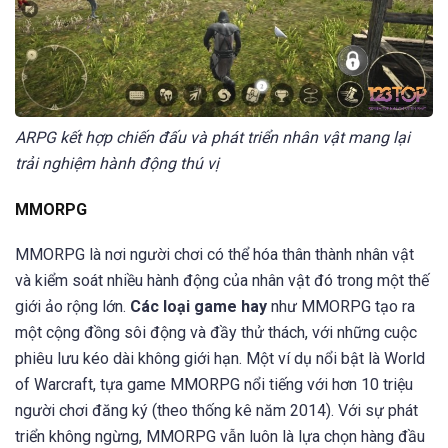
ARPG kết hợp chiến đấu và phát triển nhân vật mang lại
trải nghiệm hành động thú vị
MMORPG
MMORPG là nơi người chơi có thể hóa thân thành nhân vật
và kiểm soát nhiều hành động của nhân vật đó trong một thế
giới ảo rộng lớn.
Các loại game hay
như MMORPG tạo ra
một cộng đồng sôi động và đầy thử thách, với những cuộc
phiêu lưu kéo dài không giới hạn. Một ví dụ nổi bật là World
of Warcraft, tựa game MMORPG nổi tiếng với hơn 10 triệu
người chơi đăng ký (theo thống kê năm 2014). Với sự phát
triển không ngừng, MMORPG vẫn luôn là lựa chọn hàng đầu