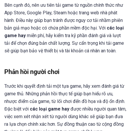
Bên cạnh đó, nên ưu tiên tải game từ nguồn chính thức như
App Store, Google Play, Steam hoặc trang web nhà phát
hành. Điều này giúp bạn tránh được nguy cơ tải nhầm phiên
bản giả mạo hoặc có chứa phần mềm độc hại. Với
các loại
game hay
miễn phí, hãy kiểm tra kỹ phần đánh giá và lượt
tải để chọn đúng bản chất lượng. Sự cẩn trọng khi tải game
sẽ giúp bạn bảo vệ thiết bị và tài khoản cá nhân an toàn.
Phản hồi người chơi
Trước khi quyết định tải một tựa game, hãy xem đánh giá từ
game thủ. Những phản hồi thực tế giúp bạn hiểu rõ ưu,
nhược điểm của game, từ lối chơi đến đồ họa và độ ổn định.
Đặc biệt với
các loại game hay
được nhiều người quan tâm,
việc xem xét nhận xét từ người dùng khác sẽ giúp bạn đưa
ra lựa chọn chính xác hơn. Sự đồng thuận cao từ cộng đồng