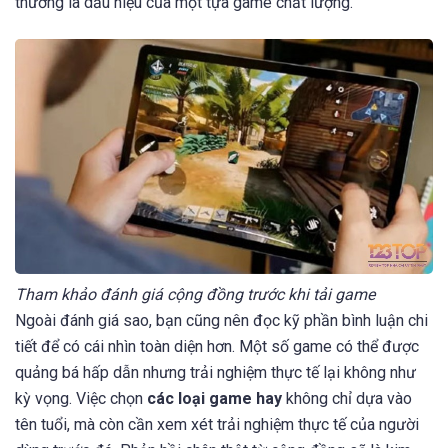
thường là dấu hiệu của một tựa game chất lượng.
Tham khảo đánh giá cộng đồng trước khi tải game
Ngoài đánh giá sao, bạn cũng nên đọc kỹ phần bình luận chi
tiết để có cái nhìn toàn diện hơn. Một số game có thể được
quảng bá hấp dẫn nhưng trải nghiệm thực tế lại không như
kỳ vọng. Việc chọn
các loại game hay
không chỉ dựa vào
tên tuổi, mà còn cần xem xét trải nghiệm thực tế của người