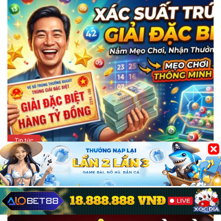
Tin tức
Xác suất trúng giải đặc biệt: Nắm mẹo chơi,
nhận thưởng lớn
30/05/2026
0
267