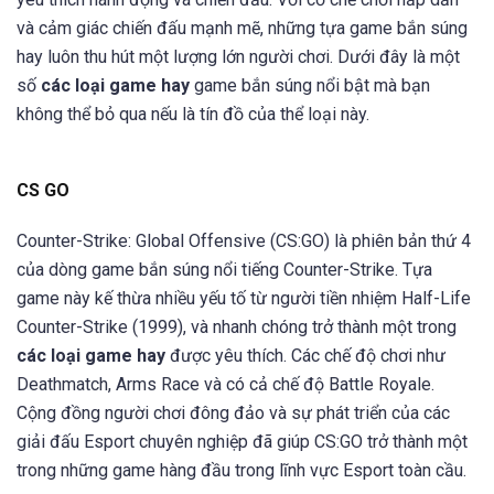
và cảm giác chiến đấu mạnh mẽ, những tựa game bắn súng
hay luôn thu hút một lượng lớn người chơi. Dưới đây là một
số
các loại game hay
game bắn súng nổi bật mà bạn
không thể bỏ qua nếu là tín đồ của thể loại này.
CS GO
Counter-Strike: Global Offensive (CS:GO) là phiên bản thứ 4
của dòng game bắn súng nổi tiếng Counter-Strike. Tựa
game này kế thừa nhiều yếu tố từ người tiền nhiệm Half-Life
Counter-Strike (1999), và nhanh chóng trở thành một trong
các loại game hay
được yêu thích. Các chế độ chơi như
Deathmatch, Arms Race và có cả chế độ Battle Royale.
Cộng đồng người chơi đông đảo và sự phát triển của các
giải đấu Esport chuyên nghiệp đã giúp CS:GO trở thành một
trong những game hàng đầu trong lĩnh vực Esport toàn cầu.