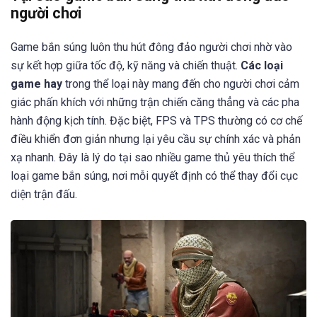
người chơi
Game bắn súng luôn thu hút đông đảo người chơi nhờ vào
sự kết hợp giữa tốc độ, kỹ năng và chiến thuật.
Các loại
game hay
trong thể loại này mang đến cho người chơi cảm
giác phấn khích với những trận chiến căng thẳng và các pha
hành động kịch tính. Đặc biệt, FPS và TPS thường có cơ chế
điều khiển đơn giản nhưng lại yêu cầu sự chính xác và phản
xạ nhanh. Đây là lý do tại sao nhiều game thủ yêu thích thể
loại game bắn súng, nơi mỗi quyết định có thể thay đổi cục
diện trận đấu.