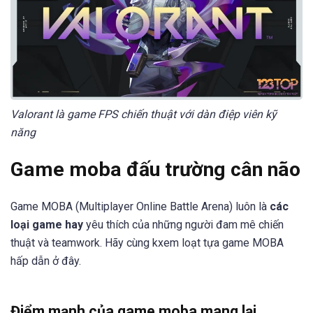
Valorant là game FPS chiến thuật với dàn điệp viên kỹ
năng
Game moba đấu trường cân não
Game MOBA (Multiplayer Online Battle Arena) luôn là
các
loại game hay
yêu thích của những người đam mê chiến
thuật và teamwork. Hãy cùng kxem loạt tựa game MOBA
hấp dẫn ở đây.
Điểm mạnh của game moba mang lại