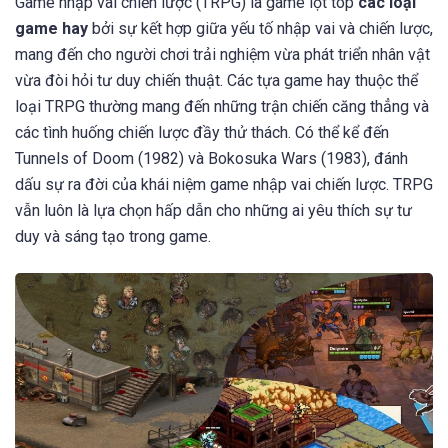
Game nhập vai chiến lược (TRPG) là game lọt top
các loại
game hay
bởi sự kết hợp giữa yếu tố nhập vai và chiến lược,
mang đến cho người chơi trải nghiệm vừa phát triển nhân vật
vừa đòi hỏi tư duy chiến thuật. Các tựa game hay thuộc thể
loại TRPG thường mang đến những trận chiến căng thẳng và
các tình huống chiến lược đầy thử thách. Có thể kể đến
Tunnels of Doom (1982) và Bokosuka Wars (1983), đánh
dấu sự ra đời của khái niệm game nhập vai chiến lược. TRPG
vẫn luôn là lựa chọn hấp dẫn cho những ai yêu thích sự tư
duy và sáng tạo trong game.