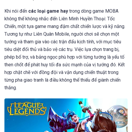
Khi nói đến
các loại game hay
trong dòng game MOBA
không thể không nhắc đến Liên Minh Huyền Thoại: Tốc
Chiến, một tựa game mang đậm chất chiến lược và kỹ năng.
Tương tự như Liên Quân Mobile, người chơi sẽ chọn một
tướng và tham gia vào các trận đấu kịch tính, với mục tiêu
tiêu diệt đối thủ và bảo vệ các trụ. Việc lựa chọn trang bị,
phép bổ trợ, và bảng ngọc phù hợp với từng tướng là yếu tố
then chốt để phát huy tối đa sức mạnh của vị tướng đó. Kết
hợp chặt chẽ với đồng đội và vận dụng chiến thuật trong
từng pha giao tranh là điều không thể thiếu để giành chiến
thắng.