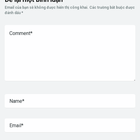
Email của bạn sẽ không được hiển thị công khai.
Các trường bắt buộc được
đánh dấu
*