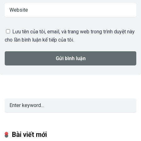
Lưu tên của tôi, email, và trang web trong trình duyệt này
cho lần bình luận kế tiếp của tôi.
Bài viết mới