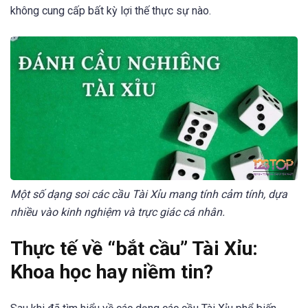
không cung cấp bất kỳ lợi thế thực sự nào.
Một số dạng soi các cầu Tài Xỉu mang tính cảm tính, dựa
nhiều vào kinh nghiệm và trực giác cá nhân.
Thực tế về “bắt cầu” Tài Xỉu:
Khoa học hay niềm tin?