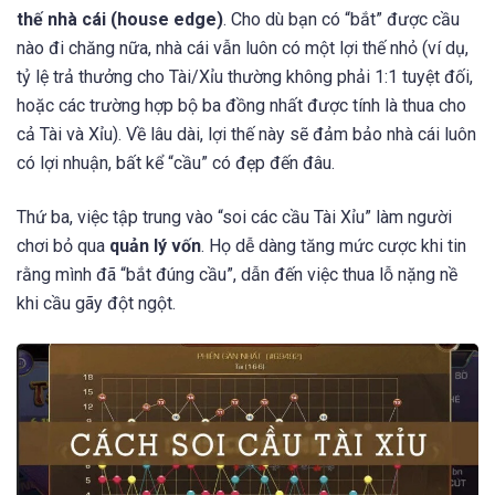
thế nhà cái (house edge)
. Cho dù bạn có “bắt” được cầu
nào đi chăng nữa, nhà cái vẫn luôn có một lợi thế nhỏ (ví dụ,
tỷ lệ trả thưởng cho Tài/Xỉu thường không phải 1:1 tuyệt đối,
hoặc các trường hợp bộ ba đồng nhất được tính là thua cho
cả Tài và Xỉu). Về lâu dài, lợi thế này sẽ đảm bảo nhà cái luôn
có lợi nhuận, bất kể “cầu” có đẹp đến đâu.
Thứ ba, việc tập trung vào “soi các cầu Tài Xỉu” làm người
chơi bỏ qua
quản lý vốn
. Họ dễ dàng tăng mức cược khi tin
rằng mình đã “bắt đúng cầu”, dẫn đến việc thua lỗ nặng nề
khi cầu gãy đột ngột.