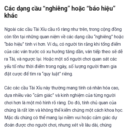
Các dạng cầu “nghiêng” hoặc “báo hiệu”
khác
Ngoài các cầu Tài Xỉu cầu rõ ràng như trên, trong cộng đồng
còn tồn tại những quan niệm về các dạng cầu “nghiêng” hoặc
“báo hiệu” tinh vi hơn. Ví dụ, có người tin rằng khi tổng điểm
của các ván trước có xu hướng tăng dần, ván tiếp theo sẽ dễ
ra Tài, và ngược lại. Hoặc một số người chơi quan sát các
yếu tố như thời điểm trong ngày, số lượng người tham gia
đặt cược để tìm ra “quy luật” riêng.
Các các cầu Tài Xỉu này thường mang tính cá nhân hóa cao,
dựa nhiều vào “cảm giác” và kinh nghiệm của từng người
chơi hơn là một mô hình rõ ràng. Do đó, tính chủ quan của
chúng là rất lớn và không thể kiểm chứng một cách khoa học.
Mặc dù chúng có thể mang lại niềm vui hoặc cảm giác dự
đoán được cho người chơi, nhưng xét về lâu dài, chúng