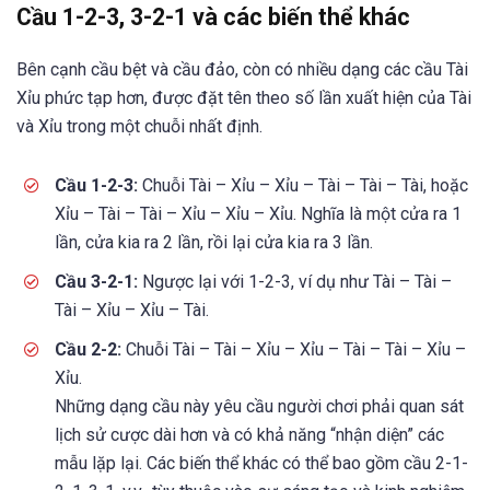
Cầu 1-2-3, 3-2-1 và các biến thể khác
Bên cạnh cầu bệt và cầu đảo, còn có nhiều dạng các cầu Tài
Xỉu phức tạp hơn, được đặt tên theo số lần xuất hiện của Tài
và Xỉu trong một chuỗi nhất định.
Cầu 1-2-3:
Chuỗi Tài – Xỉu – Xỉu – Tài – Tài – Tài, hoặc
Xỉu – Tài – Tài – Xỉu – Xỉu – Xỉu. Nghĩa là một cửa ra 1
lần, cửa kia ra 2 lần, rồi lại cửa kia ra 3 lần.
Cầu 3-2-1:
Ngược lại với 1-2-3, ví dụ như Tài – Tài –
Tài – Xỉu – Xỉu – Tài.
Cầu 2-2:
Chuỗi Tài – Tài – Xỉu – Xỉu – Tài – Tài – Xỉu –
Xỉu.
Những dạng cầu này yêu cầu người chơi phải quan sát
lịch sử cược dài hơn và có khả năng “nhận diện” các
mẫu lặp lại. Các biến thể khác có thể bao gồm cầu 2-1-