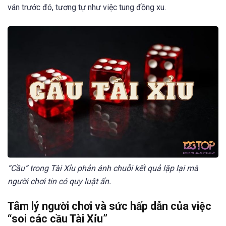
ván trước đó, tương tự như việc tung đồng xu.
“Cầu” trong Tài Xỉu phản ánh chuỗi kết quả lặp lại mà
người chơi tin có quy luật ẩn.
Tâm lý người chơi và sức hấp dẫn của việc
“soi các cầu Tài Xỉu”