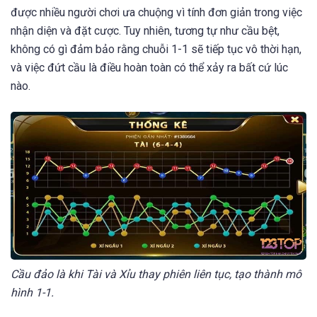
được nhiều người chơi ưa chuộng vì tính đơn giản trong việc
nhận diện và đặt cược. Tuy nhiên, tương tự như cầu bệt,
không có gì đảm bảo rằng chuỗi 1-1 sẽ tiếp tục vô thời hạn,
và việc đứt cầu là điều hoàn toàn có thể xảy ra bất cứ lúc
nào.
Cầu đảo là khi Tài và Xỉu thay phiên liên tục, tạo thành mô
hình 1-1.