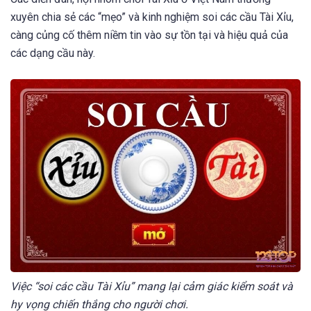
xuyên chia sẻ các “mẹo” và kinh nghiệm soi các cầu Tài Xỉu,
càng củng cố thêm niềm tin vào sự tồn tại và hiệu quả của
các dạng cầu này.
Việc “soi các cầu Tài Xỉu” mang lại cảm giác kiểm soát và
hy vọng chiến thắng cho người chơi.