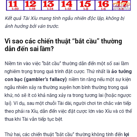
Kết quả Tài Xỉu mang tính ngẫu nhiên độc lập, không bị
ảnh hưởng bởi ván trước.
Vì sao các chiến thuật “bắt cầu” thường
dẫn đến sai lầm?
Niềm tin vào việc “bắt cầu” thường dẫn đến một số sai lầm
nghiêm trọng trong quá trình đặt cược. Thứ nhất là
ảo tưởng
con bạc (gambler’s fallacy)
: niềm tin rằng nếu một sự kiện
ngẫu nhiên xảy ra thường xuyên hơn bình thường trong quá
khứ, nó sẽ ít có khả năng xảy ra trong tương lai (hoặc ngược
lại). Ví dụ, sau một chuỗi Tài dài, người chơi tin chắc ván tiếp
theo phải ra Xỉu, dẫn đến việc đặt cược lớn vào Xỉu và có thể
thua khi Tài vẫn tiếp tục bệt.
Thứ hai, các chiến thuật “bắt cầu” thường không tính đến
lợi