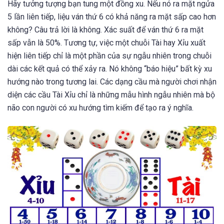
Hãy tưởng tượng bạn tung một đồng xu. Nếu nó ra mặt ngửa
5 lần liên tiếp, liệu ván thứ 6 có khả năng ra mặt sấp cao hơn
không? Câu trả lời là không. Xác suất để ván thứ 6 ra mặt
sấp vẫn là 50%. Tương tự, việc một chuỗi Tài hay Xỉu xuất
hiện liên tiếp chỉ là một phần của sự ngẫu nhiên trong chuỗi
dài các kết quả có thể xảy ra. Nó không “báo hiệu” bất kỳ xu
hướng nào trong tương lai. Các dạng cầu mà người chơi nhận
diện các cầu Tài Xỉu chỉ là những mẫu hình ngẫu nhiên mà bộ
não con người có xu hướng tìm kiếm để tạo ra ý nghĩa.