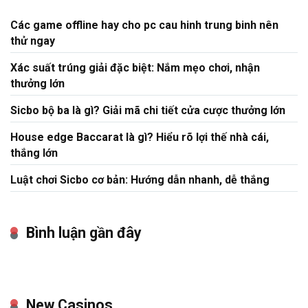
Các game offline hay cho pc cau hinh trung binh nên
thử ngay
Xác suất trúng giải đặc biệt: Nắm mẹo chơi, nhận
thưởng lớn
Sicbo bộ ba là gì? Giải mã chi tiết cửa cược thưởng lớn
House edge Baccarat là gì? Hiểu rõ lợi thế nhà cái,
thắng lớn
Luật chơi Sicbo cơ bản: Hướng dẫn nhanh, dễ thắng
Bình luận gần đây
New Casinos