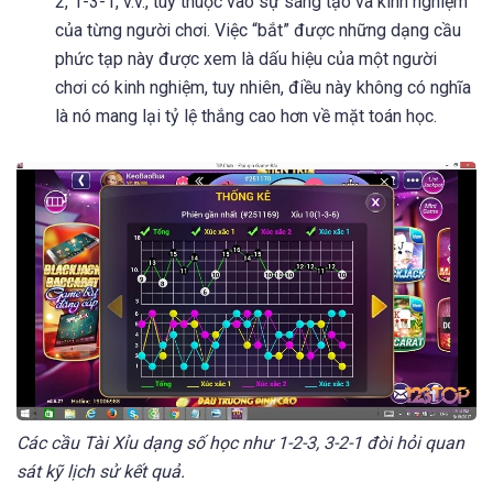
2, 1-3-1, v.v., tùy thuộc vào sự sáng tạo và kinh nghiệm
của từng người chơi. Việc “bắt” được những dạng cầu
phức tạp này được xem là dấu hiệu của một người
chơi có kinh nghiệm, tuy nhiên, điều này không có nghĩa
là nó mang lại tỷ lệ thắng cao hơn về mặt toán học.
Các cầu Tài Xỉu dạng số học như 1-2-3, 3-2-1 đòi hỏi quan
sát kỹ lịch sử kết quả.