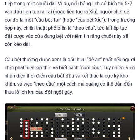
tiếp trong một chuỗi dài. Ví dụ, nếu bảng lịch sử hiển thị 5-7
ván đấu liên tục ra Tài (hoặc liên tục ra Xỉu), người chơi sẽ
coi đó là một “cầu bệt Tài” (hoặc “cầu bệt Xỉu”). Trong trường
hợp này, chiến thuật phổ biến là “theo cầu”, tức là tiếp tục
đặt cược vào cửa đang bệt với niềm tin rằng chuỗi này sẽ
còn kéo dài.
Cầu bệt thường được xem là dấu hiệu “dễ ăn” nhất nếu người
chơi phát hiện kịp thời và biết cách “nuôi cầu”. Tuy nhiên, việc
nhận diện thời điểm cầu bắt đầu và kết thúc là cực kỳ khó
khăn, và việc “theo cầu” một cách mù quáng có thể dẫn đến
thua lỗ lớn khi cầu đột ngột gãy.