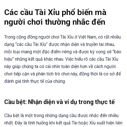
Các cầu Tài Xỉu phổ biến mà
người chơi thường nhắc đến
Trong cộng đồng người chơi Tài Xỉu ở Việt Nam, có rất nhiều
dạng “các cầu Tài Xỉu” được nhận diện và truyền tai nhau,
mỗi loại mang một đặc điểm riêng và được kỳ vọng sẽ “báo
hiệu” những kết quả khác nhau. Việc hiểu rõ các cầu Tài Xỉu
này giúp chúng ta có cái nhìn toàn diện hơn về cách người
chơi tiếp cận và phân tích trò chơi này, đồng thời là cơ sở để
đánh giá tính thực tế của chúng.
Cầu bệt: Nhận diện và ví dụ trong thực tế
Cầu bệt là một trong những dạng cầu được nhắc đến nhiều
nhất. Đây là tình huống khi kết quả Tài hoặc Xỉu xuất hiện liên