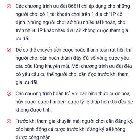
Các chương trình ưu đãi 868H chỉ áp dụng cho những
người chơi có 1 tài khoản chơi trên 1 địa chỉ IP cố
định. Những người chơi sở hữu nhiều tài khoản, chơi
trên nhiều IP khác nhau đều sẽ không được tham gia
ưu đãi.
Để có thể chuyển tiền cược hoặc thanh toán rút tiền thì
người chơi cần hoàn thành đầy đủ số vòng cược yêu
cầu của từng khuyến mãi. Mỗi chương trình ưu đãi đều
có yêu cầu cụ thể người chơi cần đọc trước khi tham
gia ưu đãi.
Các chương trình hoàn trả với các hình thức cược hòa,
hủy cược, cược hai bên, cược tỷ lệ thấp hơn 0.5 đều sẽ
không được tính.
Trước khi tham gia khuyến mãi người chơi cần đăng ký,
các hành động cá cược trước khi đăng ký sẽ không
được công nhận.