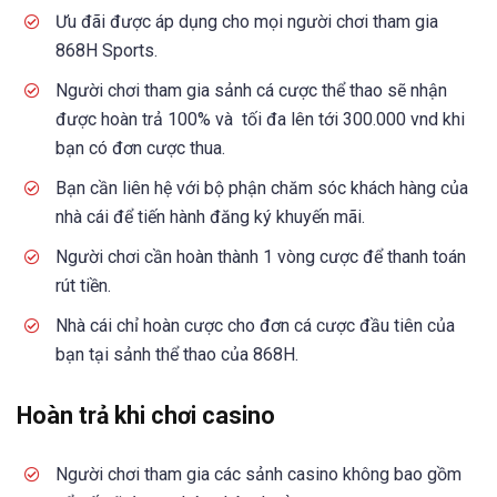
Ưu đãi được áp dụng cho mọi người chơi tham gia
868H Sports.
Người chơi tham gia sảnh cá cược thể thao sẽ nhận
được hoàn trả 100% và tối đa lên tới 300.000 vnd khi
bạn có đơn cược thua.
Bạn cần liên hệ với bộ phận chăm sóc khách hàng của
nhà cái để tiến hành đăng ký khuyến mãi.
Người chơi cần hoàn thành 1 vòng cược để thanh toán
rút tiền.
Nhà cái chỉ hoàn cược cho đơn cá cược đầu tiên của
bạn tại sảnh thể thao của 868H.
Hoàn trả khi chơi casino
Người chơi tham gia các sảnh casino không bao gồm