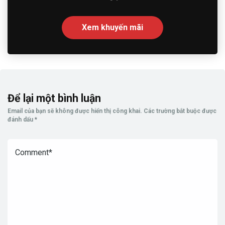
Xem khuyến mãi
Để lại một bình luận
Email của bạn sẽ không được hiển thị công khai.
Các trường bắt buộc được
đánh dấu
*