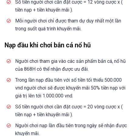
Số tiền người chơi cần đặt cược = 12 vòng cược x (
tiền nạp + tiền khuyến mãi ).
Mỗi người chơi chỉ được tham dự duy nhất một lần
trong suốt quá trình khuyến mãi.
Nạp đầu khi chơi bắn cá nổ hũ
Người chơi tham gia vào các sản phẩm bắn cá, nổ hũ
của 868H có thể nhận được ưu đãi.
Trong lần nạp đầu tiên với số tiền tối thiểu 500.000
vnd người chơi sẽ được khuyến mãi 50% tiền nạp với
giá trị lên tới 1.000.000 vnd.
Số tiền người chơi cần đặt cược = 20 vòng cược x (
tiền nạp + tiền khuyến mãi ).
Người chơi nạp lần đầu tiên trong ngày sẽ nhận được
khuyến mãi.