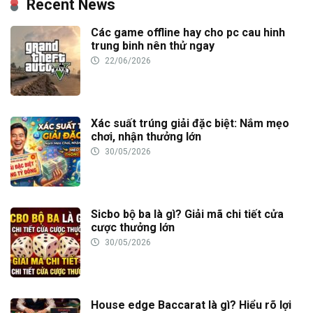
Recent News
Các game offline hay cho pc cau hinh
trung binh nên thử ngay
22/06/2026
Xác suất trúng giải đặc biệt: Nắm mẹo
chơi, nhận thưởng lớn
30/05/2026
Sicbo bộ ba là gì? Giải mã chi tiết cửa
cược thưởng lớn
30/05/2026
House edge Baccarat là gì? Hiểu rõ lợi