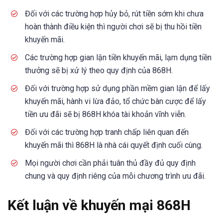
Đối với các trường hợp hủy bỏ, rút tiền sớm khi chưa
hoàn thành điều kiện thì người chơi sẽ bị thu hồi tiền
khuyến mãi.
Các trường hợp gian lận tiền khuyến mãi, lạm dụng tiền
thưởng sẽ bị xử lý theo quy định của 868H.
Đối với trường hợp sử dụng phần mềm gian lận để lấy
khuyến mãi, hành vi lừa đảo, tổ chức bàn cược để lấy
tiền ưu đãi sẽ bị 868H khóa tài khoản vĩnh viễn.
Đối với các trường hợp tranh chấp liên quan đến
khuyến mãi thì 868H là nhà cái quyết định cuối cùng.
Mọi người chơi cần phải tuân thủ đầy đủ quy định
chung và quy định riêng của mỗi chương trình ưu đãi.
Kết luận về khuyến mại 868H