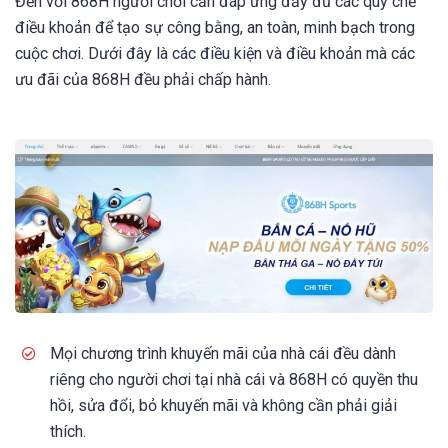
Đến với 868H người chơi cần đáp ứng đầy đủ các quy chế
điều khoản để tạo sự công bằng, an toàn, minh bạch trong
cuộc chơi. Dưới đây là các điều kiện và điều khoản mà các
ưu đãi của 868H đều phải chấp hành.
Mọi chương trình khuyến mãi của nhà cái đều dành
riêng cho người chơi tại nhà cái và 868H có quyền thu
hồi, sửa đổi, bỏ khuyến mãi và không cần phải giải
thích.