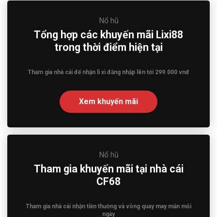
Nổ hũ
Tổng hợp các khuyến mãi Lixi88
trong thời điểm hiện tại
Tham gia nhà cái để nhận lì xì đăng nhập lên tới 299.000 vnđ
Xem khuyến mãi
Nổ hũ
Tham gia khuyến mãi tại nhà cái
CF68
Tham gia nhà cái nhận tiền thường và vòng quay may mắn mỗi
ngày