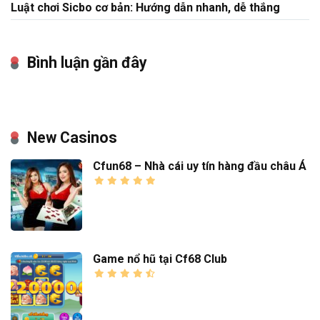
Luật chơi Sicbo cơ bản: Hướng dẫn nhanh, dễ thắng
Bình luận gần đây
New Casinos
Cfun68 – Nhà cái uy tín hàng đầu châu Á
Game nổ hũ tại Cf68 Club