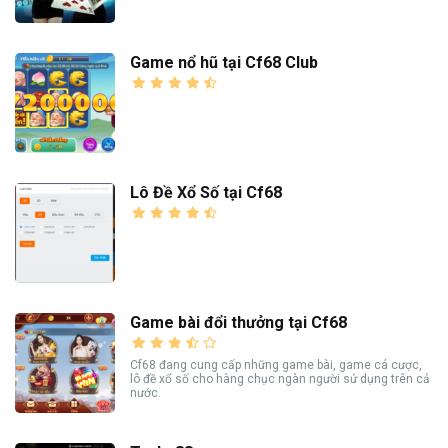
Game nổ hũ tại Cf68 Club
Lô Đề Xổ Số tại Cf68
Game bài đổi thưởng tại Cf68
Cf68 đang cung cấp những game bài, game cá cược,
lô đề xổ số cho hàng chục ngàn người sử dụng trên cả
nước.