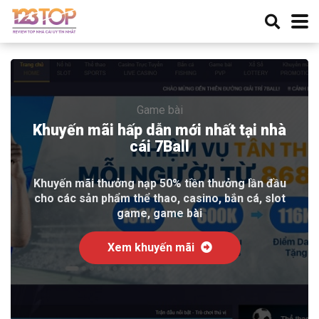
Game bài
Khuyến mãi hấp dẫn mới nhất tại nhà
cái 7Ball
Khuyến mãi thưởng nạp 50% tiền thưởng lần đầu
cho các sản phẩm thể thao, casino, bắn cá, slot
game, game bài
Xem khuyến mãi