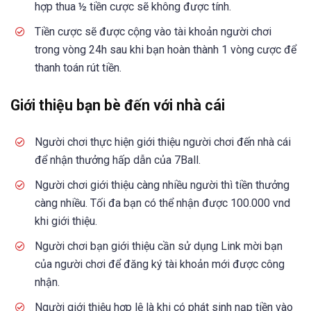
hợp thua ½ tiền cược sẽ không được tính.
Tiền cược sẽ được cộng vào tài khoản người chơi
trong vòng 24h sau khi bạn hoàn thành 1 vòng cược để
thanh toán rút tiền.
Giới thiệu bạn bè đến với nhà cái
Người chơi thực hiện giới thiệu người chơi đến nhà cái
để nhận thưởng hấp dẫn của 7Ball.
Người chơi giới thiệu càng nhiều người thì tiền thưởng
càng nhiều. Tối đa bạn có thể nhận được 100.000 vnd
khi giới thiệu.
Người chơi bạn giới thiệu cần sử dụng Link mời bạn
của người chơi để đăng ký tài khoản mới được công
nhận.
Người giới thiệu hợp lệ là khi có phát sinh nạp tiền vào