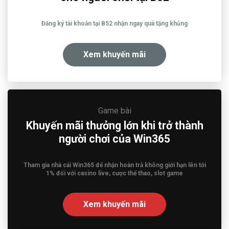
Đăng ký tài khoản tại B52 nhận ngay quà tặng khủng
Xem khuyến mãi
Game bài
Khuyến mãi thưởng lớn khi trở thành
người chơi của Win365
Tham gia nhà cái Win365 để nhận hoàn trả không giới hạn lên tới
1% đối với casino live, cược thể thao, slot game
Xem khuyến mãi