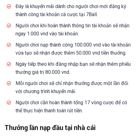
Đây là khuyến mãi dành cho người chơi mới đăng ký
thành công tài khoản cá cược tại 7Ball.
Người chơi khi hoàn thành thông tin tài khoản sẽ nhận
ngay 1.000 vnd vào tài khoản.
Người chơi nạp thành công 100.000 vnd vào tài khoản
vừa tạo sẽ nhận được thêm 50.000 vnd tiền thưởng.
Ngày tiếp theo khi đăng nhập bạn sẽ nhận thêm phiếu
thưởng giá trị 80.000 vnd.
Mỗi người chơi sẽ chỉ nhận thưởng được một lần đổi
với chương trình khuyến mãi.
Người chơi cần hoàn thành tổng 17 vòng cược để có
thể thực hiện thanh toán rút tiền.
Thưởng lần nạp đầu tại nhà cái