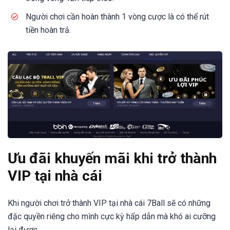
Người chơi cần hoàn thành 1 vòng cược là có thể rút
tiền hoàn trả.
Ưu đãi khuyến mãi khi trở thành
VIP tại nhà cái
Khi người chơi trở thành VIP tại nhà cái 7Ball sẽ có những
đặc quyền riêng cho mình cực kỳ hấp dẫn mà khó ai cưỡng
lại được.