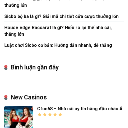
thưởng lớn
Sicbo bộ ba là gì? Giải mã chi tiết cửa cược thưởng lớn
House edge Baccarat là gì? Hiểu rõ lợi thế nhà cái,
thắng lớn
Luật chơi Sicbo cơ bản: Hướng dẫn nhanh, dễ thắng
Bình luận gần đây
New Casinos
Cfun68 – Nhà cái uy tín hàng đầu châu Á