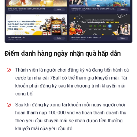
Điểm danh hàng ngày nhận quà hấp dẫn
Thành viên là người chơi đăng ký và đang tiến hành cá
cược tại nhà cái 7Ball có thể tham gia khuyến mãi. Tài
khoản phải đăng ký sau khi chương trình khuyến mãi
công bố.
Sau khi đăng ký xong tài khoản mỗi ngày người chơi
hoàn thành nạp 100.000 vnd và hoàn thành doanh thu
theo yêu cầu khuyến mãi sẽ nhận được tiền thưởng
khuyến mãi của yêu cầu đó.