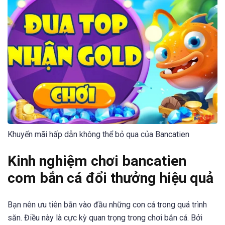
Khuyến mãi hấp dẫn không thể bỏ qua của Bancatien
Kinh nghiệm chơi bancatien
com bắn cá đổi thưởng hiệu quả
Bạn nên ưu tiên bắn vào đầu những con cá trong quá trình
săn. Điều này là cực kỳ quan trọng trong chơi bắn cá. Bởi