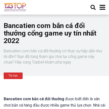
Bancatien com bắn cá đổi
thưởng cổng game uy tín nhất
2022
Bancatien com bắn cá đổi thưởng có thực sự hấp dẫn như
lời đồn? Bạn đã từng tham gia chơi tại cổng game này
chưa? Hãy cùng Topbet khám phá ngay.
Tin tức
Bancatien com bắn cá đổi thưởng
được biết đến là sân
chơi bắn cá hàng đầu được nhiều game thủ lựa chọn. Nhà cái