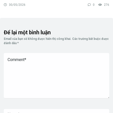
30/05/2026
0
276
Để lại một bình luận
Email của bạn sẽ không được hiển thị công khai.
Các trường bắt buộc được
đánh dấu
*