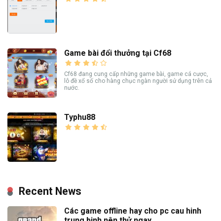
Game bài đổi thưởng tại Cf68
Cf68 đang cung cấp những game bài, game cá cược,
lô đề xổ số cho hàng chục ngàn người sử dụng trên cả
nước.
Typhu88
Recent News
Các game offline hay cho pc cau hinh
trung binh nên thử ngay