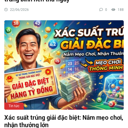
22/06/2026
0
188
Tin tức
Xác suất trúng giải đặc biệt: Nắm mẹo chơi,
nhận thưởng lớn