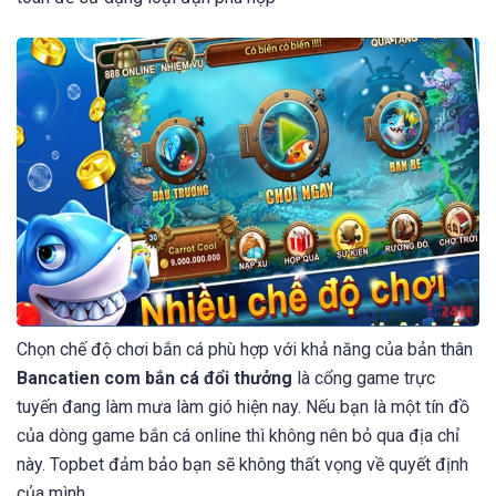
Chọn chế độ chơi bắn cá phù hợp với khả năng của bản thân
Bancatien com bắn cá đổi thưởng
là cổng game trực
tuyến đang làm mưa làm gió hiện nay. Nếu bạn là một tín đồ
của dòng game bắn cá online thì không nên bỏ qua địa chỉ
này. Topbet đảm bảo bạn sẽ không thất vọng về quyết định
của mình.