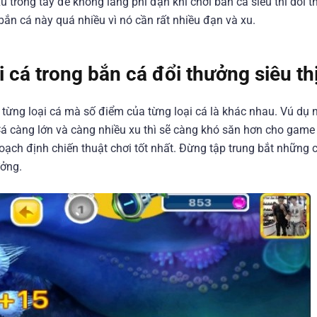
 trong tay để không lãng phí đạn khi chơi ban ca sieu thi doi 
ắn cá này quá nhiều vì nó cần rất nhiều đạn và xu.
 cá trong bắn cá đổi thưởng siêu th
 từng loại cá mà số điểm của từng loại cá là khác nhau. Vú dụ 
 Cá càng lớn và càng nhiều xu thì sẽ càng khó săn hơn cho game 
ạch định chiến thuật chơi tốt nhất. Đừng tập trung bắt những 
ưởng.