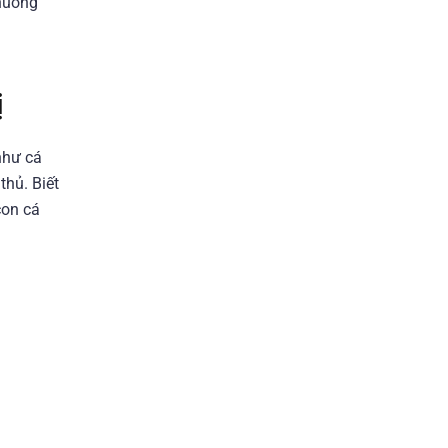
thuong
ị
như cá
thủ. Biết
con cá