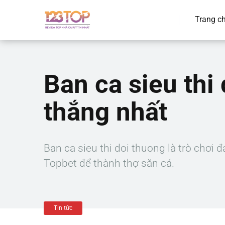
Trang c
Ban ca sieu thi
thắng nhất
Ban ca sieu thi doi thuong là trò chơi
Topbet để thành thợ săn cá.
Tin tức