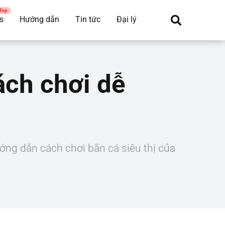
s
Hướng dẫn
Tin tức
Đại lý
ách chơi dễ
ớng dẫn cách chơi bắn cá siêu thị của