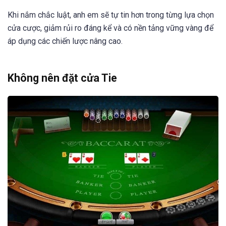
Khi nắm chắc luật, anh em sẽ tự tin hơn trong từng lựa chọn
cửa cược, giảm rủi ro đáng kể và có nền tảng vững vàng để
áp dụng các chiến lược nâng cao.
Không nên đặt cửa Tie