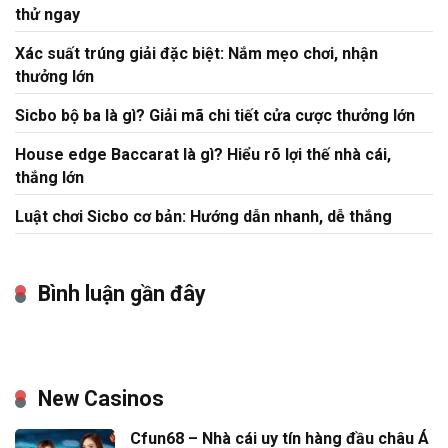
thử ngay
Xác suất trúng giải đặc biệt: Nắm mẹo chơi, nhận
thưởng lớn
Sicbo bộ ba là gì? Giải mã chi tiết cửa cược thưởng lớn
House edge Baccarat là gì? Hiểu rõ lợi thế nhà cái,
thắng lớn
Luật chơi Sicbo cơ bản: Hướng dẫn nhanh, dễ thắng
Bình luận gần đây
New Casinos
Cfun68 – Nhà cái uy tín hàng đầu châu Á