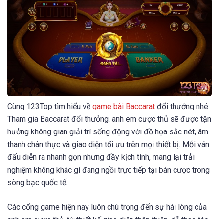
Cùng 123Top tìm hiểu về
game bài Baccarat
đổi thưởng nhé
Tham gia Baccarat đổi thưởng, anh em cược thủ sẽ được tận
hưởng không gian giải trí sống động với đồ họa sắc nét, âm
thanh chân thực và giao diện tối ưu trên mọi thiết bị. Mỗi ván
đấu diễn ra nhanh gọn nhưng đầy kịch tính, mang lại trải
nghiệm không khác gì đang ngồi trực tiếp tại bàn cược trong
sòng bạc quốc tế.
Các cổng game hiện nay luôn chú trọng đến sự hài lòng của