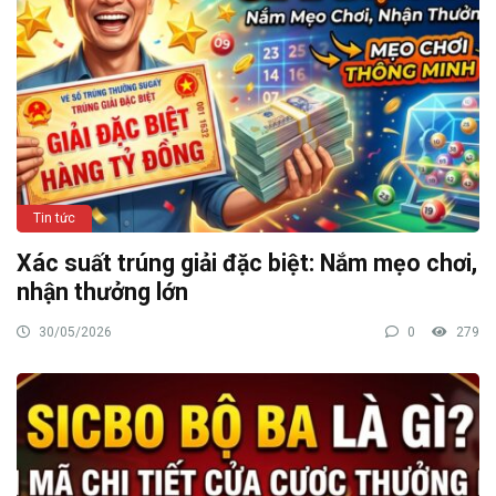
Tin tức
Xác suất trúng giải đặc biệt: Nắm mẹo chơi,
nhận thưởng lớn
30/05/2026
0
279