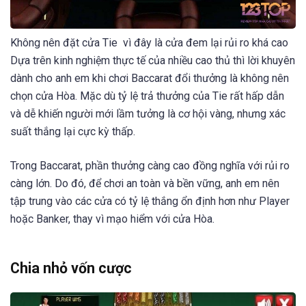
Không nên đặt cửa Tie vì đây là cửa đem lại rủi ro khá cao
Dựa trên kinh nghiệm thực tế của nhiều cao thủ thì lời khuyên
dành cho anh em khi chơi Baccarat đổi thưởng là không nên
chọn cửa Hòa. Mặc dù tỷ lệ trả thưởng của Tie rất hấp dẫn
và dễ khiến người mới lầm tưởng là cơ hội vàng, nhưng xác
suất thắng lại cực kỳ thấp.
Trong Baccarat, phần thưởng càng cao đồng nghĩa với rủi ro
càng lớn. Do đó, để chơi an toàn và bền vững, anh em nên
tập trung vào các cửa có tỷ lệ thắng ổn định hơn như Player
hoặc Banker, thay vì mạo hiểm với cửa Hòa.
Chia nhỏ vốn cược