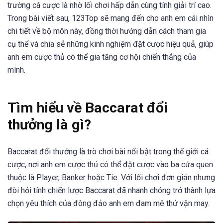
trường cá cược là nhờ lối chơi hấp dẫn cùng tính giải trí cao.
Trong bài viết sau, 123Top sẽ mang đến cho anh em cái nhìn
chi tiết về bộ môn này, đồng thời hướng dẫn cách tham gia
cụ thể và chia sẻ những kinh nghiệm đặt cược hiệu quả, giúp
anh em cược thủ có thể gia tăng cơ hội chiến thắng của
mình.
Tìm hiểu về Baccarat đổi
thưởng là gì?
Baccarat đổi thưởng là trò chơi bài nổi bật trong thế giới cá
cược, nơi anh em cược thủ có thể đặt cược vào ba cửa quen
thuộc là Player, Banker hoặc Tie. Với lối chơi đơn giản nhưng
đòi hỏi tính chiến lược Baccarat đã nhanh chóng trở thành lựa
chọn yêu thích của đông đảo anh em đam mê thử vận may.