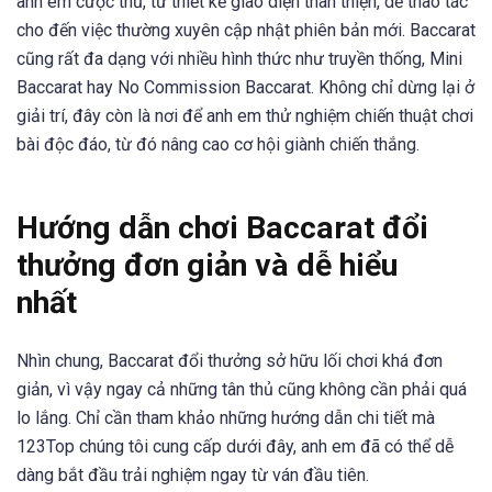
anh em cược thủ, từ thiết kế giao diện thân thiện, dễ thao tác
cho đến việc thường xuyên cập nhật phiên bản mới. Baccarat
cũng rất đa dạng với nhiều hình thức như truyền thống, Mini
Baccarat hay No Commission Baccarat. Không chỉ dừng lại ở
giải trí, đây còn là nơi để anh em thử nghiệm chiến thuật chơi
bài độc đáo, từ đó nâng cao cơ hội giành chiến thắng.
Hướng dẫn chơi Baccarat đổi
thưởng đơn giản và dễ hiểu
nhất
Nhìn chung, Baccarat đổi thưởng sở hữu lối chơi khá đơn
giản, vì vậy ngay cả những tân thủ cũng không cần phải quá
lo lắng. Chỉ cần tham khảo những hướng dẫn chi tiết mà
123Top chúng tôi cung cấp dưới đây, anh em đã có thể dễ
dàng bắt đầu trải nghiệm ngay từ ván đầu tiên.