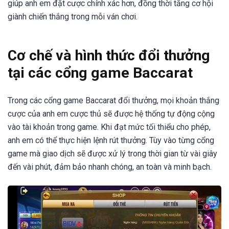
giúp anh em đặt cược chính xác hơn, đồng thời tăng cơ hội
giành chiến thắng trong mỗi ván chơi.
Cơ chế và hình thức đổi thưởng
tại các cổng game Baccarat
Trong các cổng game Baccarat đổi thưởng, mọi khoản thắng
cược của anh em cược thủ sẽ được hệ thống tự động cộng
vào tài khoản trong game. Khi đạt mức tối thiểu cho phép,
anh em có thể thực hiện lệnh rút thưởng. Tùy vào từng cổng
game mà giao dịch sẽ được xử lý trong thời gian từ vài giây
đến vài phút, đảm bảo nhanh chóng, an toàn và minh bạch.