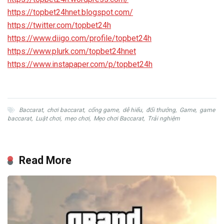
https://topbet24hnet.blogspot.com/
https://twitter.com/topbet24h
https://www.diigo.com/profile/topbet24h
https://www.plurk.com/topbet24hnet
https://www.instapaper.com/p/topbet24h
Baccarat
,
chơi baccarat
,
cổng game
,
dễ hiểu
,
đổi thưởng
,
Game
,
game
baccarat
,
Luật chơi
,
mẹo chơi
,
Mẹo chơi Baccarat
,
Trải nghiệm
Read More