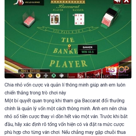
Chia nhỏ vốn cược và quản lí thông minh giúp anh em luôn
chiến thắng trong trò chơi này
Một bí quyết quan trọng khi tham gia Baccarat đổi thưởng
chính là quản lý vốn một cách thông minh. Anh em nên chia
nhỏ số tiền cược thay vì dồn hết vào một ván. Trước khi bắt
đầu, hãy xác định rõ tổng vốn hiện có và đặt ra mức cược
phù hợp cho từng ván chơi. Nếu chẳng may gặp chuỗi thua