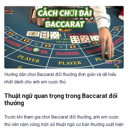
Hướng dẫn chơi Baccarat đổi thưởng đơn giản và dễ hiểu
nhất dành cho anh em cược thủ
Thuật ngữ quan trọng trong Baccarat đổi
thưởng
Trước khi tham gia chơi Baccarat đổi thưởng, anh em cược
thủ nên nắm vững một số thuật ngữ cơ bản thường xuất hiện