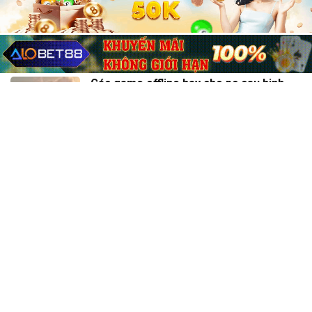
Recent News
Các game offline hay cho pc cau hinh
trung binh nên thử ngay
22/06/2026
Xác suất trúng giải đặc biệt: Nắm mẹo
chơi, nhận thưởng lớn
30/05/2026
Sicbo bộ ba là gì? Giải mã chi tiết cửa
cược thưởng lớn
30/05/2026