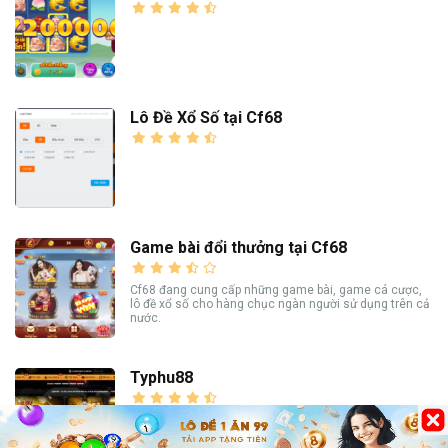
Lô Đề Xổ Số tại Cf68
Game bài đổi thưởng tại Cf68
Cf68 đang cung cấp những game bài, game cá cược,
lô đề xổ số cho hàng chục ngàn người sử dụng trên cả
nước.
Typhu88