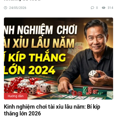
24/05/2026
0
314
Hướng dẫn
Kinh nghiệm chơi tài xỉu lâu năm: Bí kíp
thắng lớn 2026