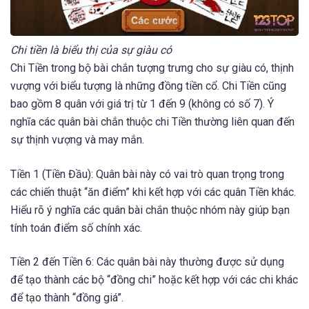
Chi tiền là biểu thị của sự giàu có
Chi Tiền trong bộ bài chắn tượng trưng cho sự giàu có, thịnh
vượng với biểu tượng là những đồng tiền cổ. Chi Tiền cũng
bao gồm 8 quân với giá trị từ 1 đến 9 (không có số 7). Ý
nghĩa các quân bài chắn thuộc chi Tiền thường liên quan đến
sự thịnh vượng và may mắn.
Tiền 1 (Tiền Đầu): Quân bài này có vai trò quan trọng trong
các chiến thuật “ăn điểm” khi kết hợp với các quân Tiền khác.
Hiểu rõ ý nghĩa các quân bài chắn thuộc nhóm này giúp bạn
tính toán điểm số chính xác.
Tiền 2 đến Tiền 6: Các quân bài này thường được sử dụng
để tạo thành các bộ “đồng chi” hoặc kết hợp với các chi khác
để tạo thành “đồng giá”.