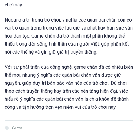
chơi này.
Ngoài giá trị trong trò chơi, ý nghĩa các quân bài chắn còn có
vai trò quan trọng trong việc lưu giữ và phát huy bản sắc văn
hóa dân tộc. Game chắn đã trở thành một phần không thể
thiếu trong đời sống tinh thần của người Việt, góp phần kết
nối các thế hệ và gìn giữ giá trị truyền thống.
Với sự phát triển của công nghệ, game chắn đã có nhiều biến
thể mới, nhưng ý nghĩa các quân bài chắn vẫn được giữ
nguyên, giúp duy trì bản sắc văn hóa của trò chơi. Dù chơi
theo cách truyền thống hay trên các nền tảng hiện đại, việc
hiểu rõ ý nghĩa các quân bài chắn vẫn là chìa khóa để thành
công và tận hưởng trọn vẹn niềm vui của trò chơi này.
Game