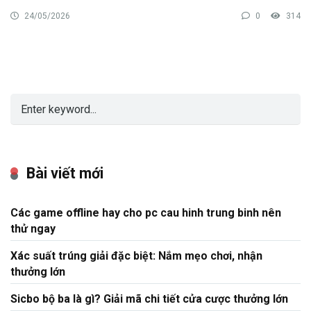
24/05/2026
0
314
Bài viết mới
Các game offline hay cho pc cau hinh trung binh nên
thử ngay
Xác suất trúng giải đặc biệt: Nắm mẹo chơi, nhận
thưởng lớn
Sicbo bộ ba là gì? Giải mã chi tiết cửa cược thưởng lớn