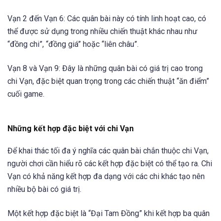
Vạn 2 đến Vạn 6: Các quân bài này có tính linh hoạt cao, có
thể được sử dụng trong nhiều chiến thuật khác nhau như
“đồng chi”, “đồng giá” hoặc “liên châu”.
Vạn 8 và Vạn 9: Đây là những quân bài có giá trị cao trong
chi Vạn, đặc biệt quan trọng trong các chiến thuật “ăn điểm”
cuối game.
Những kết hợp đặc biệt với chi Vạn
Để khai thác tối đa ý nghĩa các quân bài chắn thuộc chi Vạn,
người chơi cần hiểu rõ các kết hợp đặc biệt có thể tạo ra. Chi
Vạn có khả năng kết hợp đa dạng với các chi khác tạo nên
nhiều bộ bài có giá trị.
Một kết hợp đặc biệt là “Đại Tam Đồng” khi kết hợp ba quân