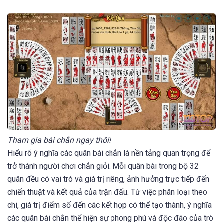
Tham gia bài chắn ngay thôi!
Hiểu rõ ý nghĩa các quân bài chắn là nền tảng quan trọng để
trở thành người chơi chắn giỏi. Mỗi quân bài trong bộ 32
quân đều có vai trò và giá trị riêng, ảnh hưởng trực tiếp đến
chiến thuật và kết quả của trận đấu. Từ việc phân loại theo
chi, giá trị điểm số đến các kết hợp có thể tạo thành, ý nghĩa
các quân bài chắn thể hiện sự phong phú và độc đáo của trò