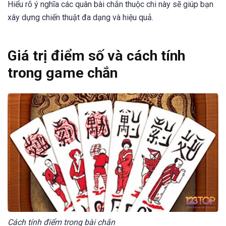
Hiểu rõ ý nghĩa các quân bài chắn thuộc chi này sẽ giúp bạn
xây dựng chiến thuật đa dạng và hiệu quả.
Giá trị điểm số và cách tính
trong game chắn
Cách tính điểm trong bài chắn