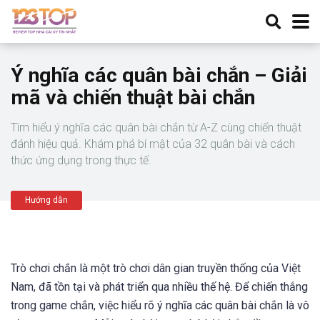
Ý nghĩa các quân bài chắn – Giải
mã và chiến thuật bài chắn
Tìm hiểu ý nghĩa các quân bài chắn từ A-Z cùng chiến thuật
đánh hiệu quả. Khám phá bí mật của 32 quân bài và cách
thức ứng dụng trong thực tế.
Hướng dẫn
Trò chơi chắn là một trò chơi dân gian truyền thống của Việt
Nam, đã tồn tại và phát triển qua nhiều thế hệ. Để chiến thắng
trong game chắn, việc hiểu rõ ý nghĩa các quân bài chắn là vô