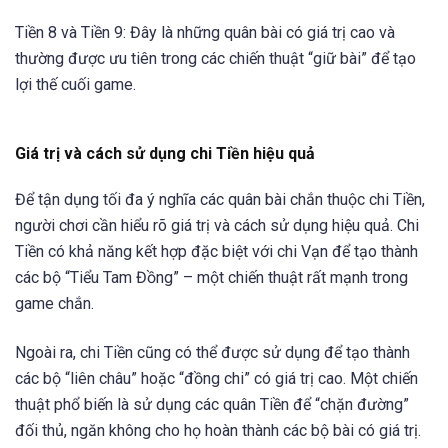
Tiền 8 và Tiền 9: Đây là những quân bài có giá trị cao và
thường được ưu tiên trong các chiến thuật “giữ bài” để tạo
lợi thế cuối game.
Giá trị và cách sử dụng chi Tiền hiệu quả
Để tận dụng tối đa ý nghĩa các quân bài chắn thuộc chi Tiền,
người chơi cần hiểu rõ giá trị và cách sử dụng hiệu quả. Chi
Tiền có khả năng kết hợp đặc biệt với chi Vạn để tạo thành
các bộ “Tiểu Tam Đồng” – một chiến thuật rất mạnh trong
game chắn.
Ngoài ra, chi Tiền cũng có thể được sử dụng để tạo thành
các bộ “liên châu” hoặc “đồng chi” có giá trị cao. Một chiến
thuật phổ biến là sử dụng các quân Tiền để “chặn đường”
đối thủ, ngăn không cho họ hoàn thành các bộ bài có giá trị.