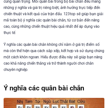
cùng quan trọng. Mỗi quân bài trong bộ bài chắn đều mang
những ý nghĩa và giá trị riêng biệt, ảnh hưởng trực tiếp đến
chiến thuật và kết quả của trận đấu. 123top sẽ giúp bạn giải
mã toàn bộ ý nghĩa các quân bài chắn, từ cơ bản đến nâng
cao, cùng những chiến thuật hiệu quả nhất để áp dụng vào
thực tế.
Ý nghĩa các quân bài chắn không chỉ nằm ở giá trị điểm số
mà còn thể hiện qua cách sắp xếp, kết hợp và sử dụng chúng
một cách khôn ngoan. Hiểu được điều này sẽ giúp bạn nâng
cao khả năng chiến thắng và trở thành người chơi chắn
chuyên nghiệp.
Ý nghĩa các quân bài chắn