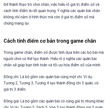
Để thành thạo trò chơi chắn, việc hiểu rõ giá trị điểm số và
cách tính điểm là rất quan trọng. Ý nghĩa các quân bài chắn
không chỉ nằm ở hình thức mà còn ở giá trị điểm số mà
chúng mang lại.
Cách tính điểm cơ bản trong game chắn
Trong game chắn, điểm số được tính dựa trên các bộ bài mà
người chơi có thể tạo thành. Hiểu rõ ý nghĩa các quân bài
chắn sẽ giúp bạn tính toán và tối ưu hóa điểm số của mình.
Đồng chi: Là bộ gồm các quân bài cùng một chi. Ví dụ:
Tương 2, Tương 3, Tương 4 tạo thành đồng chi 3 quân, có
giá trị 3 điểm.
Đồng giá: Là bộ gồm các quân bài có cùng giá trị nhưng khác
chi. Ví dụ: Tương 5, Sách 5, Vạn 5 tạo thành đồng giá 3 quân,