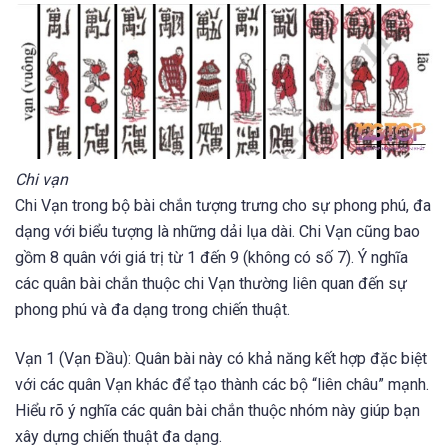
Chi vạn
Chi Vạn trong bộ bài chắn tượng trưng cho sự phong phú, đa
dạng với biểu tượng là những dải lụa dài. Chi Vạn cũng bao
gồm 8 quân với giá trị từ 1 đến 9 (không có số 7). Ý nghĩa
các quân bài chắn thuộc chi Vạn thường liên quan đến sự
phong phú và đa dạng trong chiến thuật.
Vạn 1 (Vạn Đầu): Quân bài này có khả năng kết hợp đặc biệt
với các quân Vạn khác để tạo thành các bộ “liên châu” mạnh.
Hiểu rõ ý nghĩa các quân bài chắn thuộc nhóm này giúp bạn
xây dựng chiến thuật đa dạng.