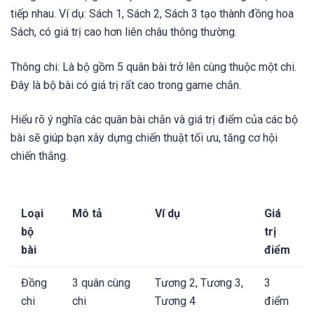
tiếp nhau. Ví dụ: Sách 1, Sách 2, Sách 3 tạo thành đồng hoa
Sách, có giá trị cao hơn liên châu thông thường.
Thông chi: Là bộ gồm 5 quân bài trở lên cùng thuộc một chi.
Đây là bộ bài có giá trị rất cao trong game chắn.
Hiểu rõ ý nghĩa các quân bài chắn và giá trị điểm của các bộ
bài sẽ giúp bạn xây dựng chiến thuật tối ưu, tăng cơ hội
chiến thắng.
Loại
Mô tả
Ví dụ
Giá
bộ
trị
bài
điểm
Đồng
3 quân cùng
Tương 2, Tương 3,
3
chi
chi
Tương 4
điểm