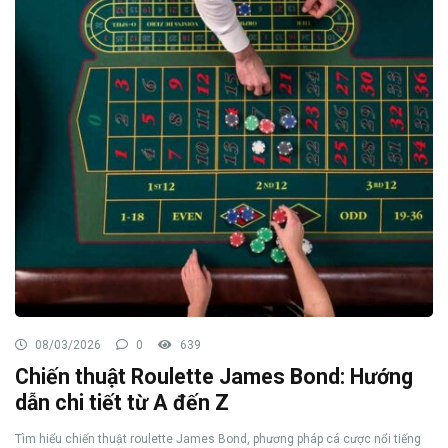
08/03/2026
0
639
Chiến thuật Roulette James Bond: Hướng
dẫn chi tiết từ A đến Z
Tìm hiểu chiến thuật roulette James Bond, phương pháp cá cược nổi tiếng