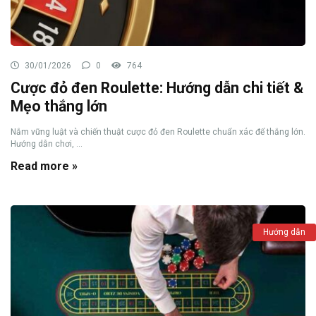
30/01/2026
0
764
Cược đỏ đen Roulette: Hướng dẫn chi tiết &
Mẹo thắng lớn
Nắm vững luật và chiến thuật cược đỏ đen Roulette chuẩn xác để thắng lớn.
Hướng dẫn chơi, ...
Read more »
Hướng dẫn