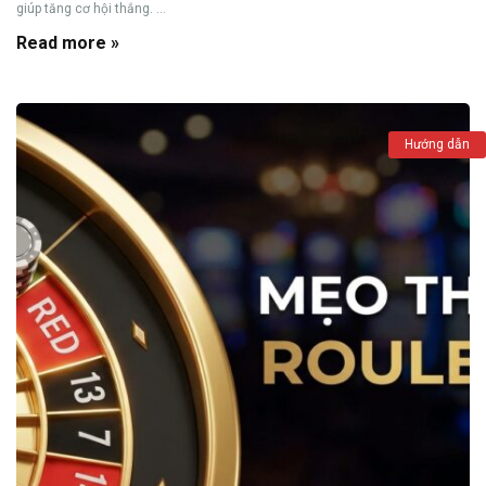
giúp tăng cơ hội thắng. ...
Read more »
Hướng dẫn