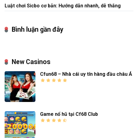
Luật chơi Sicbo cơ bản: Hướng dẫn nhanh, dễ thắng
Bình luận gần đây
New Casinos
Cfun68 – Nhà cái uy tín hàng đầu châu Á
Game nổ hũ tại Cf68 Club