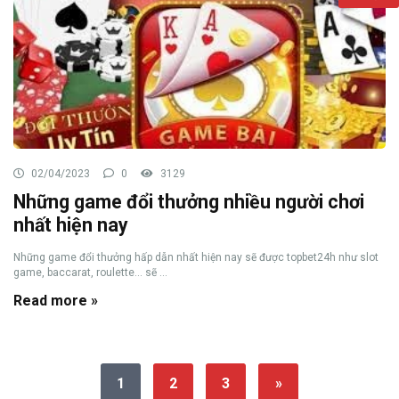
02/04/2023
0
3129
Những game đổi thưởng nhiều người chơi
nhất hiện nay
Những game đổi thưởng hấp dẫn nhất hiện nay sẽ được topbet24h như slot
game, baccarat, roulette... sẽ ...
Read more »
1
2
3
»