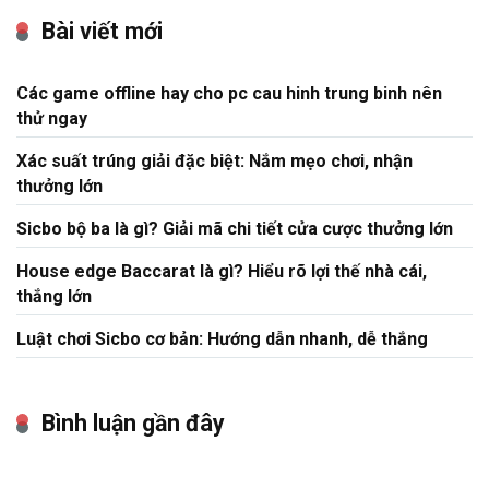
Bài viết mới
Các game offline hay cho pc cau hinh trung binh nên
thử ngay
Xác suất trúng giải đặc biệt: Nắm mẹo chơi, nhận
thưởng lớn
Sicbo bộ ba là gì? Giải mã chi tiết cửa cược thưởng lớn
House edge Baccarat là gì? Hiểu rõ lợi thế nhà cái,
thắng lớn
Luật chơi Sicbo cơ bản: Hướng dẫn nhanh, dễ thắng
Bình luận gần đây